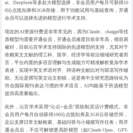
ni、DeepSeek等多款大模型选择，非会员用户每月可获得10
0沁点抵扣券和2GB存储，用于功能试用与基础查询，开通
会员可以选择先进的模型进行学术支持。
现在的AI资源付费是非常常见的，因为Claude、chatgpt等优
质模型均需要开通会员，开通会员难度目前非常高，很容易
被封，目前沁言学术支持国际的先进模型的支持，尤其对于
依赖英文文献的理工科、医学、经济学等前沿领域研究者而
言，平台内置的多语言理解与生成能力可精准解析复杂学术
表述，实现中英文术语对齐、跨语种文献比对与双语写作辅
助。无论是撰写英文论文初稿，还是将中文研究思路转化为
符合国际期刊表达习惯的学术语言，AI均能基于所选模型
提供高质量输出。
此外，沁言学术采用“沁点+会员”双轨制灵活计费模式。非
会员用户每月自动获得100沁点抵扣券及2GB云存储空间，
足以支撑日常文献检索、基础问答与小规模写作任务；而开
通会员后，不仅可解锁更高阶模型（如Claude Opus、GPT-