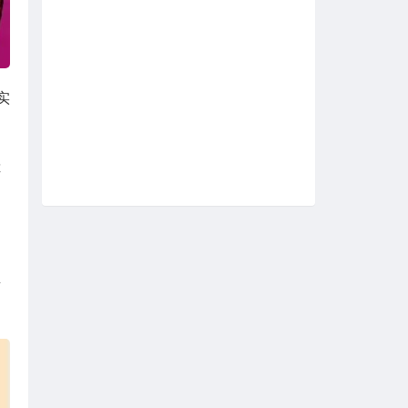
实
你
生