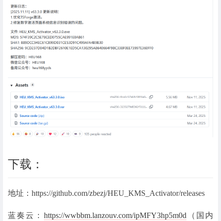
下载：
地址：https://github.com/zbezj/HEU_KMS_Activator/releases
蓝奏云：
https://wwbbm.lanzouv.com/ipMFY3hp5m0d
（国内