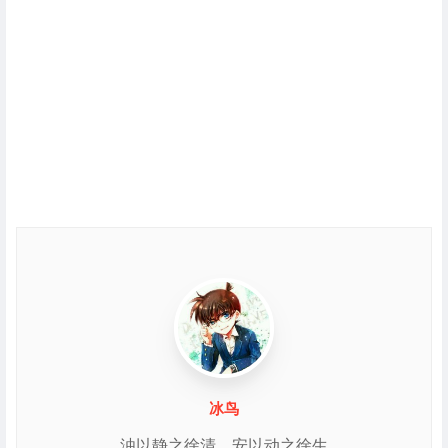
冰鸟
浊以静之徐清，安以动之徐生