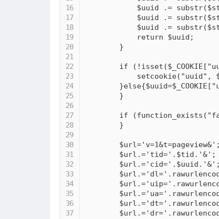
$uuid
.
=
substr
(
$s
$uuid
.
=
substr
(
$s
$uuid
.
=
substr
(
$s
return
$uuid
;
}
if
(
!
isset
(
$_COOKIE
[
"u
setcookie
(
"uuid"
,
}
else
{
$uuid
=
$_COOKIE
[
"
}
if
(
function_exists
(
"f
}
$url
=
'v=1&t=pageview&'
$url
.
=
'tid='
.
$tid
.
'&'
;
$url
.
=
'cid='
.
$uuid
.
'&'
$url
.
=
'dl='
.
rawurlenco
$url
.
=
'uip='
.
rawurlenc
$url
.
=
'ua='
.
rawurlenco
$url
.
=
'dt='
.
rawurlenco
$url
.
=
'dr='
.
rawurlenco