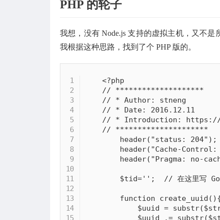
PHP 的轮子
我想，没有 Node.js 支持的虚拟主机，又不是
我根据这种思路，找到了个 PHP 版的。
<?php
// ********************
// * Author: stneng
// * Date: 2016.12.11
// * Introduction: https:/
// *********************
header
(
"status: 204"
)
;
header
(
"Cache-Control:
header
(
"Pragma: no-cac
$tid
=
''
;
// 在这里写 Goo
function
create_uuid
(
)
$uuid
=
substr
(
$st
$uuid
.
=
substr
(
$s