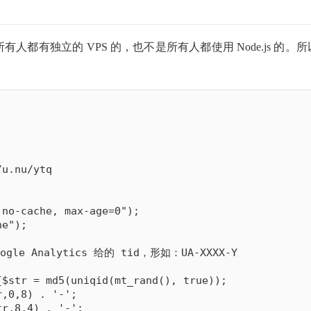
所有人都有独立的 VPS 的，也不是所有人都使用 Node.js 的。所
/u.nu/ytq
 no-cache, max-age=0"
)
;
he"
)
;
gle Analytics 给的 tid，形如：UA-XXXX-Y
{
$str
=
md5
(
uniqid
(
mt_rand
(
)
,
true
)
)
;
r
,
0
,
8
)
.
'-'
;
tr
,
8
,
4
)
.
'-'
;