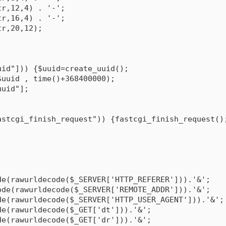
tr
,
12
,
4
)
.
'-'
;
tr
,
16
,
4
)
.
'-'
;
tr
,
20
,
12
)
;
uid"
]
)
)
{
$uuid
=
create_uuid
(
)
;
$uuid
,
time
(
)
+
368400000
)
;
uuid"
]
;
astcgi_finish_request"
)
)
{
fastcgi_finish_request
(
)
;
;
de
(
rawurldecode
(
$_SERVER
[
'HTTP_REFERER'
]
)
)
.
'&'
;
ode
(
rawurldecode
(
$_SERVER
[
'REMOTE_ADDR'
]
)
)
.
'&'
;
de
(
rawurldecode
(
$_SERVER
[
'HTTP_USER_AGENT'
]
)
)
.
'&'
;
de
(
rawurldecode
(
$_GET
[
'dt'
]
)
)
.
'&'
;
de
(
rawurldecode
(
$_GET
[
'dr'
]
)
)
.
'&'
;