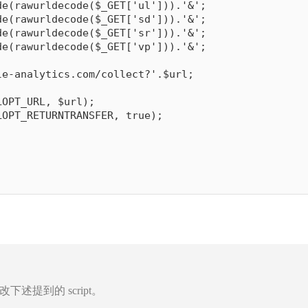
de
(
rawurldecode
(
$_GET
[
'ul'
]
)
)
.
'&'
;
de
(
rawurldecode
(
$_GET
[
'sd'
]
)
)
.
'&'
;
de
(
rawurldecode
(
$_GET
[
'sr'
]
)
)
.
'&'
;
de
(
rawurldecode
(
$_GET
[
'vp'
]
)
)
.
'&'
;
le-analytics.com/collect?'
.
$url
;
LOPT_URL
,
$url
)
;
LOPT_RETURNTRANSFER
,
true
)
;
。
提到的 script。