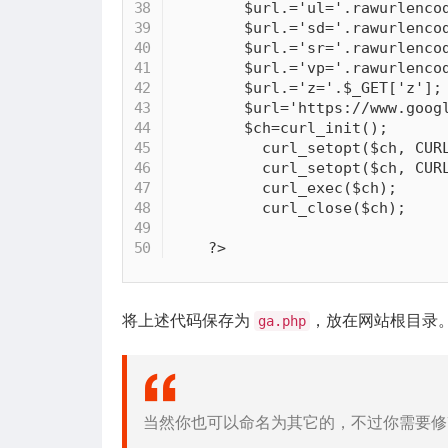
$url
.
=
'ul='
.
rawurlenco
$url
.
=
'sd='
.
rawurlenco
$url
.
=
'sr='
.
rawurlenco
$url
.
=
'vp='
.
rawurlenco
$url
.
=
'z='
.
$_GET
[
'z'
]
;
$url
=
'https://www.goog
$ch
=
curl_init
(
)
;
curl_setopt
(
$ch
,
CUR
curl_setopt
(
$ch
,
CUR
curl_exec
(
$ch
)
;
curl_close
(
$ch
)
;
?>
将上述代码保存为
，放在网站根目录
ga.php
当然你也可以命名为其它的，不过你需要修改下述