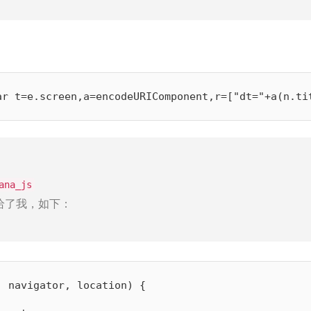
ar
 t
=
e
.
screen
,
a
=
encodeURIComponent
,
r
=
[
"dt="
+
a
(
n
.
ti
ana_js
的源码给了我，如下：
,
 navigator
,
 location
)
{
;