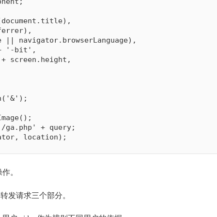
onent
;
(
document
.
title
)
,
ferrer
)
,
e 
||
 navigator
.
browserLanguage
)
,
+
'-bit'
,
+
 screen
.
height
,
n
(
'&'
)
;
Image
(
)
;
'/ga.php'
+
 query
;
ator
,
 location
)
;
操作。
 校验和转发请求三个部分。