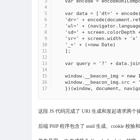
var
 encode 
=
 encodeURIComp
var
 data 
=
[
'dt='
+
encode
'dr='
+
encode
(
document
.
re
'ul='
+
(
navigator
.
languag
'sd='
+
 screen
.
colorDepth 
'sr='
+
 screen
.
width 
+
'x'
'_='
+
(
+
new
Date
)
]
;
var
 query 
=
'?'
+
 data
.
joi
window
.
__beacon_img 
=
new
window
.
__beacon_img
.
src 
=
}
)
(
window
,
 document
,
 navig
这段 JS 代码完成了 URI 生成和发起请求两个
后端 PHP 程序包含了 uuid 生成、cookie