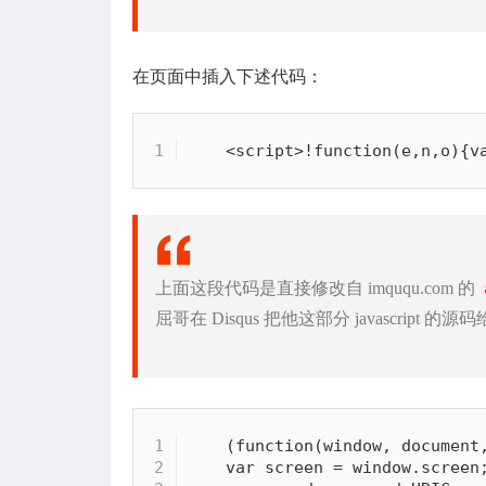
在页面中插入下述代码：
<
script
>
!
function
(
e
,
n
,
o
)
{
v
上面这段代码是直接修改自 imququ.com 的
屈哥在 Disqus 把他这部分 javascript 
(
function
(
window
,
 document
var
 screen 
=
 window
.
screen