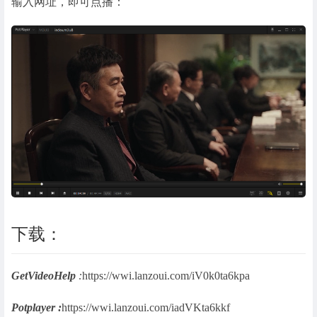
输入网址，即可点播：
下载：
GetVideoHelp
:
https://wwi.lanzoui.com/iV0k0ta6kpa
Potplayer :
https://wwi.lanzoui.com/iadVKta6kkf