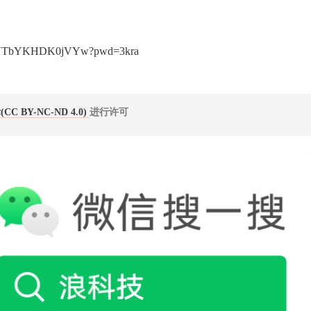
nVVTbYKHDK0jVYw?pwd=3kra
 BY-NC-ND 4.0)
进行许可