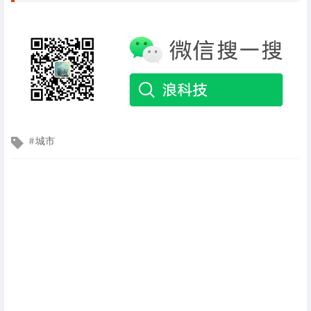
文
城市
章
标
签