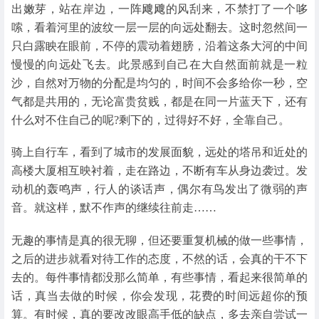
出嫩芽，站在岸边，一阵飕飕的风刮来，不禁打了一个哆
嗦，看着河里的波纹一层一层的向远处翻去。这时忽然间一
只白露眏在眼前，不停的震动着翅膀，沿着这条大河的中间
慢慢的向远处飞去。此景感到自己在大自然面前就是一粒
沙，自然对万物的分配是均匀的，时间不会多给你一秒，空
气都是共用的，无论富贵贫贱，都是在同一片蓝天下，还有
什么对不住自己的呢?剩下的，过得好不好，全靠自己。
骑上自行车，看到了城市的发展面貌，远处的塔吊和近处的
高楼大厦相互映衬着，走在路边，不断有车从身边袭过。发
动机的轰鸣声，行人的谈话声，偶尔有鸟发出了微弱的声
音。就这样，默不作声的继续往前走……
无趣的事情是真的很无聊，但还要重复机械的做一些事情，
之后的进步就看对待工作的态度，不然的话，会真的干不下
去的。每件事情都没那么简单，有些事情，看起来很简单的
话，真当去做的时候，你会发现，花费的时间远超你的预
算。有时候，真的要改改眼高手低的缺点，多去亲自尝试一