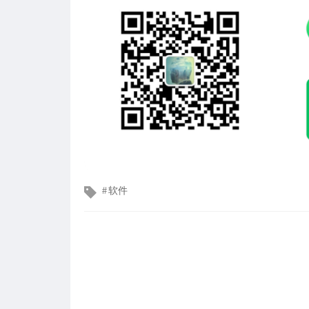
文
软件
章
标
签