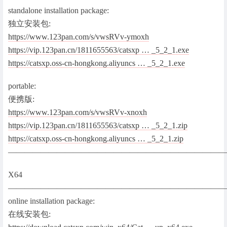
standalone installation package:
独立安装包:
https://www.123pan.com/s/vwsRVv-ymoxh
https://vip.123pan.cn/1811655563/catsxp … _5_2_1.exe
https://catsxp.oss-cn-hongkong.aliyuncs … _5_2_1.exe
portable:
便携版:
https://www.123pan.com/s/vwsRVv-xnoxh
https://vip.123pan.cn/1811655563/catsxp … _5_2_1.zip
https://catsxp.oss-cn-hongkong.aliyuncs … _5_2_1.zip
———————————————————————————
X64
———————————————————————————
online installation package:
在线安装包: