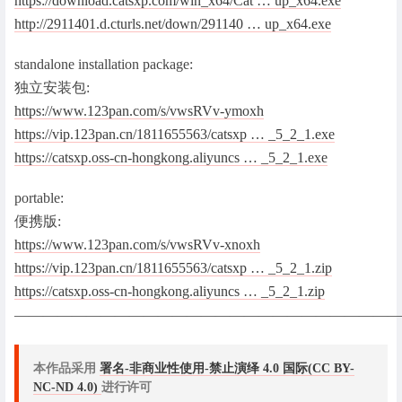
https://download.catsxp.com/win_x64/Cat … up_x64.exe
http://2911401.d.cturls.net/down/291140 … up_x64.exe
standalone installation package:
独立安装包:
https://www.123pan.com/s/vwsRVv-ymoxh
https://vip.123pan.cn/1811655563/catsxp … _5_2_1.exe
https://catsxp.oss-cn-hongkong.aliyuncs … _5_2_1.exe
portable:
便携版:
https://www.123pan.com/s/vwsRVv-xnoxh
https://vip.123pan.cn/1811655563/catsxp … _5_2_1.zip
https://catsxp.oss-cn-hongkong.aliyuncs … _5_2_1.zip
———————————————————————————
本作品采用
署名-非商业性使用-禁止演绎 4.0 国际(CC BY-