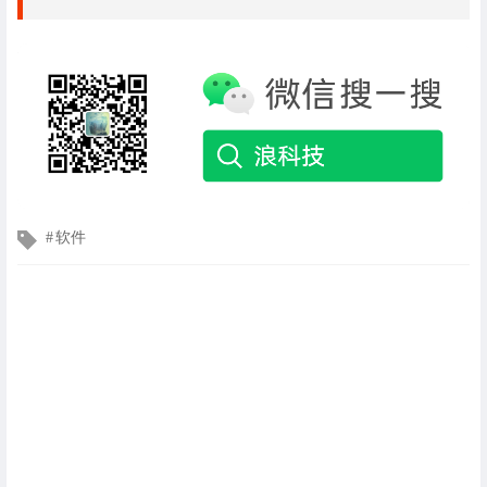
NC-ND 4.0)
进行许可
文
软件
章
标
签