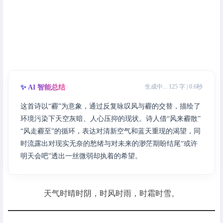
生成中... 125 字 | 0.6秒
✨ AI 智能总结
这首诗以“霾”为意象，通过反复咏叹风与霾的交替，描绘了
环境污染下天空灰暗、人心压抑的现状。诗人借“风来霾散”
“风走霾至”的循环，表达对清新空气和蓝天重现的渴望，同
时流露出对现实无奈的愁绪与对未来的渺茫期盼结尾“或许
明天会吧”透出一丝微弱却执着的希望。
天气时晴时阴，时风时雨，时霜时雪。