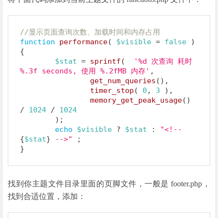
//显示页面查询次数、加载时间和内存占用
function
performance
(
$visible
=
false
)
{
$stat
=
sprintf
(
'%d 次查询 耗时 
%.3f seconds, 使用 %.2fMB 内存'
,
get_num_queries
(
)
,
timer_stop
(
0
,
3
)
,
memory_get_peak_usage
(
)
/
1024
/
1024
)
;
echo
$visible
?
$stat
:
"<!-- 
{
$stat
}
 -->"
;
}
找到你主题文件目录里面的页脚文件，一般是 footer.php，
找到合适位置，添加：